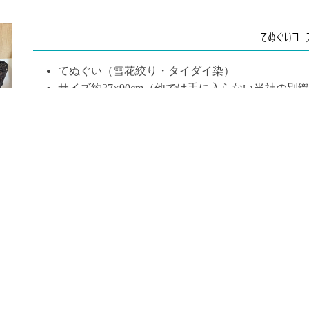
てぬぐいコー
てぬぐい（雪花絞り・タイダイ染）
サイズ約37×90cm（他では手に入らない当社の別
す！）
２名以上でご予約をお願いします
2026年9月1日以降の予約は価格が変更になります。
変更後→2,200円
８月中にいただいたご予約は、予約日が９月以降であっても現
ます。
お子様や初心者の方でも、簡単に染めることが出来る体
ます。体験時間はお一人様30分～60分です。作ったも
きます。もちろん大切な方へのお土産にも。ゆったりと
花絞り染め体験をお楽しみください！