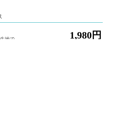
ス
1,980円
織生地で
在の料金になり
験です。季節ごとのお色を各色ご用意しており
のはその日に持ち帰り、お使いいただくことがで
落ち着いた空間で、堺の伝統産業手ぬぐいの雪