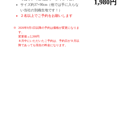
1,980円
サイズ約37×90cm（他では手に入らな
い当社の別織生地です！）
２名以上でご予約をお願いします
2026年9月1日以降の予約は価格が変更になりま
す。
変更後→2,200円
８月中にいただいたご予約は、予約日が９月以
降であっても現在の料金になります。
お子様や初心者の方でも、簡単に染めることが出来る体験です。季
節ごとのお色を各色ご用意しております。体験時間はお一人様30分
～60分です。作ったものはその日に持ち帰り、お使いいただくこと
ができます。もちろん大切な方へのお土産にも。ゆったりと落ち着
いた空間で、堺の伝統産業手ぬぐいの雪花絞り染め体験をお楽しみ
ください！
女子会、親子連れ、カップル、修学旅行生、海外の方大歓迎！！
タイダイ染なども体験していただくことも可能です。