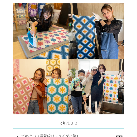
てぬぐいコース
てぬぐい（雪花絞り・タイダイ染）