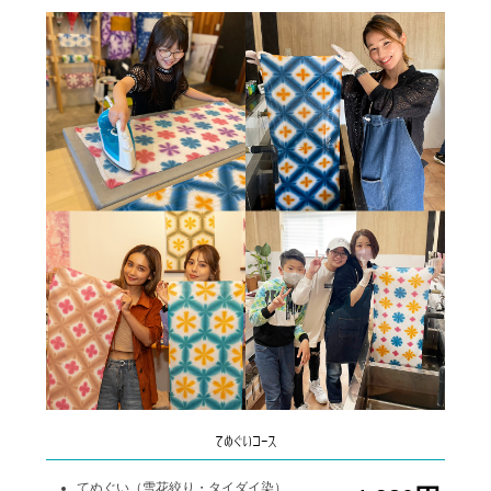
てぬぐいコース
てぬぐい（雪花絞り・タイダイ染）