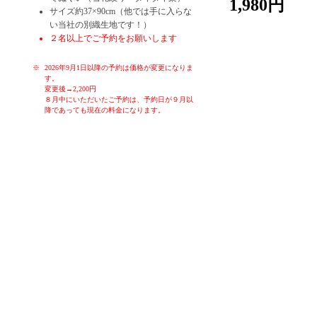
1,980円
サイズ約37×90cm（他では手に入らな
い当社の別織生地です！）
２名以上でご予約をお願いします
2026年9月1日以降の予約は価格が変更になりま
す。
変更後→2,200円
８月中にいただいたご予約は、予約日が９月以
降であっても現在の料金になります。
お子様や初心者の方でも、簡単に染めることが出来る体験です。季
節ごとのお色を各色ご用意しております。体験時間はお一人様30分
～60分です。作ったものはその日に持ち帰り、お使いいただくこと
ができます。もちろん大切な方へのお土産にも。ゆったりと落ち着
いた空間で、堺の伝統産業手ぬぐいの雪花絞り染め体験をお楽しみ
ください！
女子会、親子連れ、カップル、修学旅行生、海外の方大歓迎！！
タイダイ染なども体験していただくことも可能です。