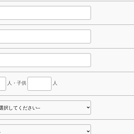
人・子供
人