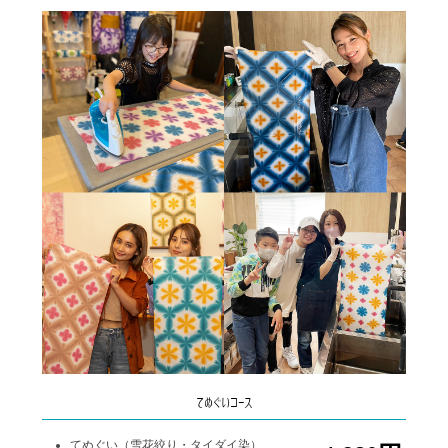
てぬぐいコース
てぬぐい（雪花絞り・タイダイ染）