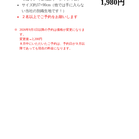
1,980円
サイズ約37×90cm（他では手に入らな
い当社の別織生地です！）
２名以上でご予約をお願いします
2026年9月1日以降の予約は価格が変更になりま
す。
変更後→2,200円
８月中にいただいたご予約は、予約日が９月以
降であっても現在の料金になります。
お子様や初心者の方でも、簡単に染めることが出来る体験です。季
節ごとのお色を各色ご用意しております。体験時間はお一人様30分
～60分です。作ったものはその日に持ち帰り、お使いいただくこと
ができます。もちろん大切な方へのお土産にも。ゆったりと落ち着
いた空間で、堺の伝統産業手ぬぐいの雪花絞り染め体験をお楽しみ
ください！
女子会、親子連れ、カップル、修学旅行生、海外の方大歓迎！！
タイダイ染なども体験していただくことも可能です。